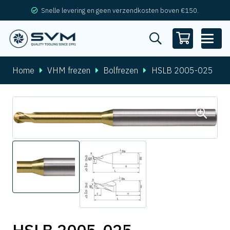
Snelle levering en geen verzendkosten boven €150.
Home
VHM frezen
Bolfrezen
HSLB 2005-025
HSLB 2005-025