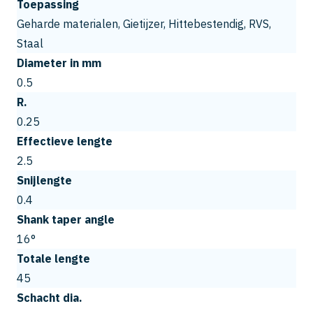
Toepassing
Geharde materialen, Gietijzer, Hittebestendig, RVS,
Staal
Diameter in mm
0.5
R.
0.25
Effectieve lengte
2.5
Snijlengte
0.4
Shank taper angle
16°
Totale lengte
45
Schacht dia.