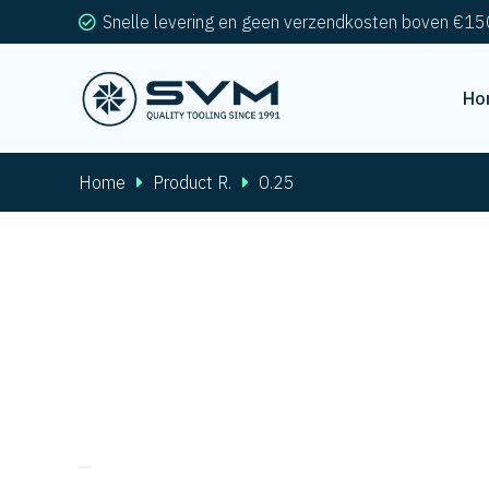
Snelle levering en geen verzendkosten boven €15
Ho
Home
Product R.
0.25