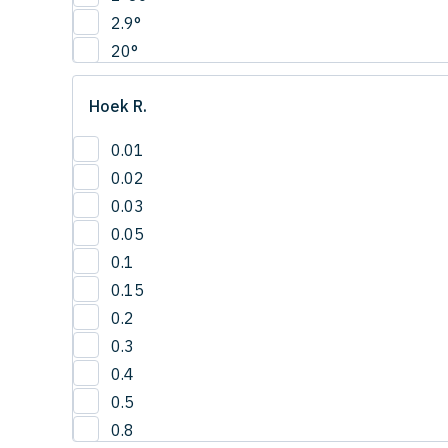
2.9°
20°
22.5°
Hoek R.
2°
30'
0.01
3°
0.02
42.5°
0.03
50°
0.05
5°
0.1
65°
0.15
0.2
0.3
0.4
0.5
0.8