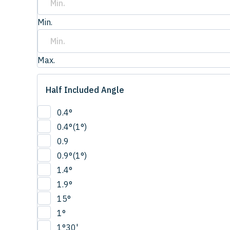
Min.
Max.
Half Included Angle
0.4°
0.4°(1°)
0.9
0.9°(1°)
1.4°
1.9°
15°
1°
1°30'