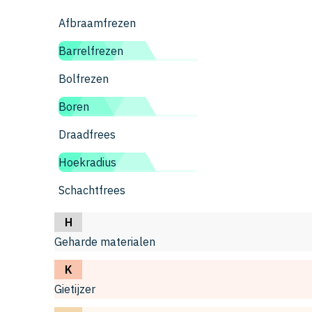
Afbraamfrezen
Barrelfrezen
Bolfrezen
Boren
Draadfrees
Hoekradius
Schachtfrees
H
Geharde materialen
K
Gietijzer