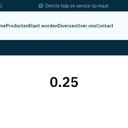
0.
Directe hulp en service op maat.
me
Producten
Klant worden
Diversen
Over ons
Contact
0.25