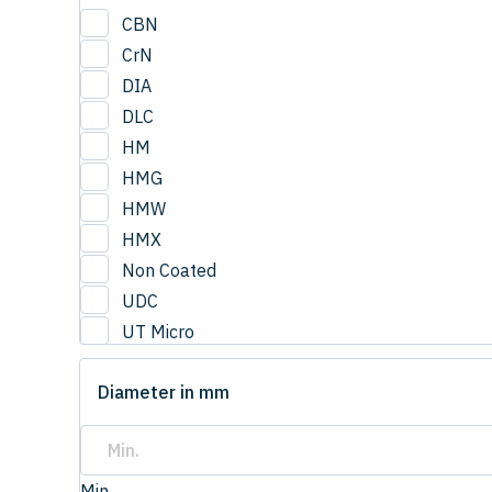
CBN
CrN
DIA
DLC
HM
HMG
HMW
HMX
Non Coated
UDC
UT Micro
UTCOAT
Diameter in mm
UTS Coat
UTW Coat
Min.