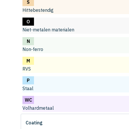
S
Hittebestendig
O
Niet-metalen materialen
N
Non-ferro
M
RVS
P
Staal
WC
Volhardmetaal
Coating