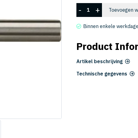
90TGMTCH6CBALT
-
+
Toevoegen w
aantal
Binnen enkele werkdage
Product Info
Artikel beschrijving
Technische gegevens