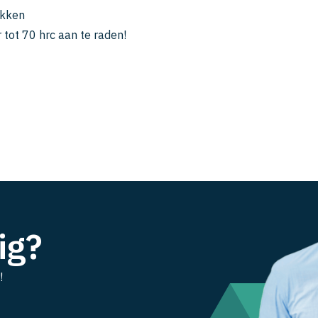
ukken
r tot 70 hrc aan te raden!
ig?
!