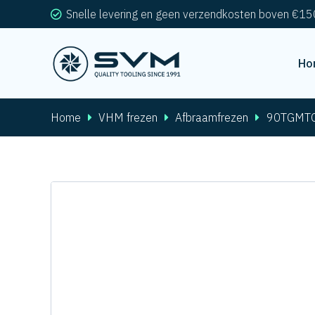
Snelle levering en geen verzendkosten boven €15
Ho
Home
VHM frezen
Afbraamfrezen
90TGMT