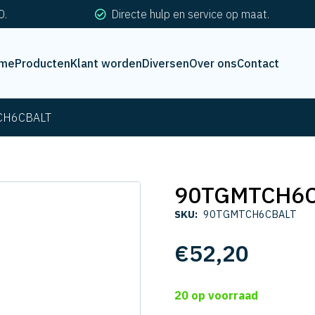
0.
Directe hulp en service op maat.
me
Producten
Klant worden
Diversen
Over ons
Contact
CH6CBALT
90TGMTCH6C
SKU:
90TGMTCH6CBALT
€
52,20
20 op voorraad