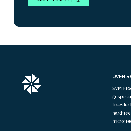
OVER S
SVM Free
gespecia
freestec
hardfree
microfre