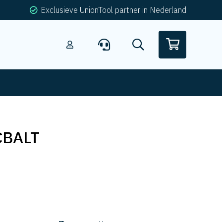
Exclusieve UnionTool partner in Nederland
BALT