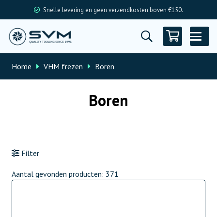
Snelle levering en geen verzendkosten boven €150.
Home
VHM frezen
Boren
Boren
Filter
Aantal gevonden producten:
371