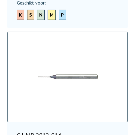
Geschikt voor:
K
S
N
M
P