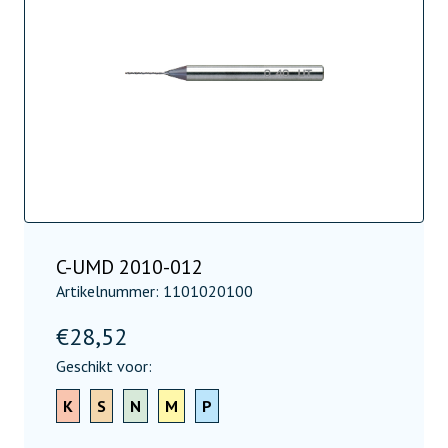
C-UMD 2010-012
Artikelnummer: 1101020100
€
28,52
Geschikt voor:
K
S
N
M
P