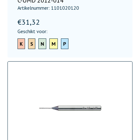
C-UMD 2012-014
Artikelnummer: 1101020120
€
31,32
Geschikt voor:
K
S
N
M
P