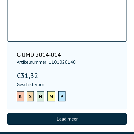
C-UMD 2014-014
Artikelnummer: 1101020140
€
31,32
Geschikt voor:
K
S
N
M
P
Laad meer