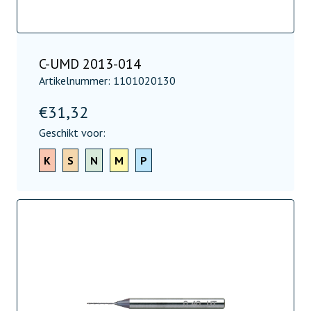
C-UMD 2013-014
Artikelnummer: 1101020130
€
31,32
Geschikt voor:
K
S
N
M
P