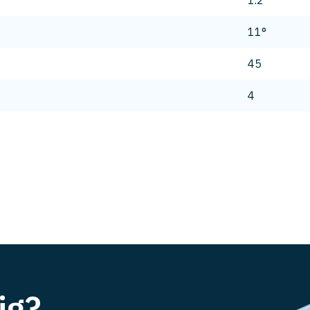
1.2
11°
45
4
ig?