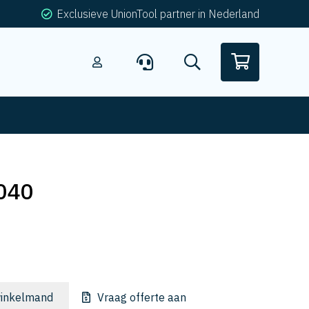
Exclusieve UnionTool partner in Nederland
040
inkelmand
Vraag offerte aan