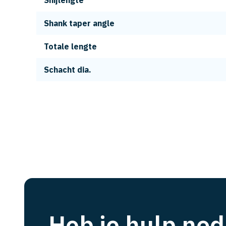
Snijlengte
Shank taper angle
Totale lengte
Schacht dia.
Heb je hulp nod