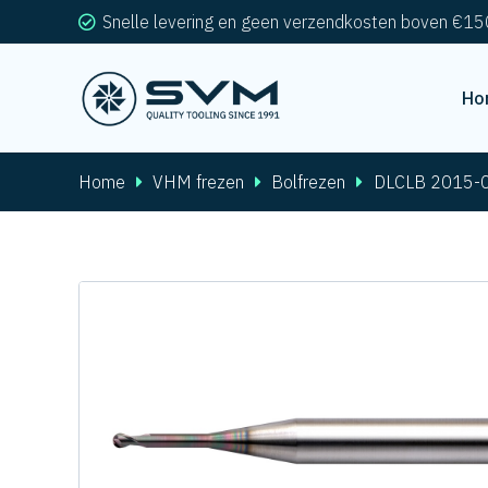
Snelle levering en geen verzendkosten boven €15
Ho
Home
VHM frezen
Bolfrezen
DLCLB 2015-