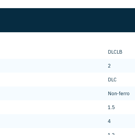
DLCLB
2
DLC
Non-ferro
1.5
4