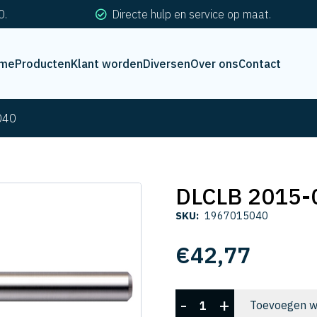
0.
Directe hulp en service op maat.
me
Producten
Klant worden
Diversen
Over ons
Contact
040
DLCLB 2015-
SKU:
1967015040
€
42,77
DLCLB
-
+
Toevoegen w