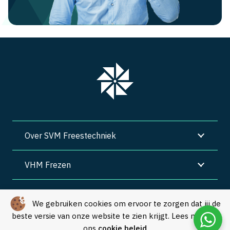
Over SVM Freestechniek
VHM Frezen
SVM Freestechniek
We gebruiken cookies om ervoor te zorgen dat jij de
beste versie van onze website te zien krijgt. Lees meer in
Algemene voorwaarden
|
Privacy
|
Cookies
ons
cookie beleid