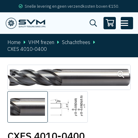
Snelle levering en geen verzendkosten boven €150.
Home
VHM frezen
Schachtfrees
CXES 4010-0400
CXES 4010-0400