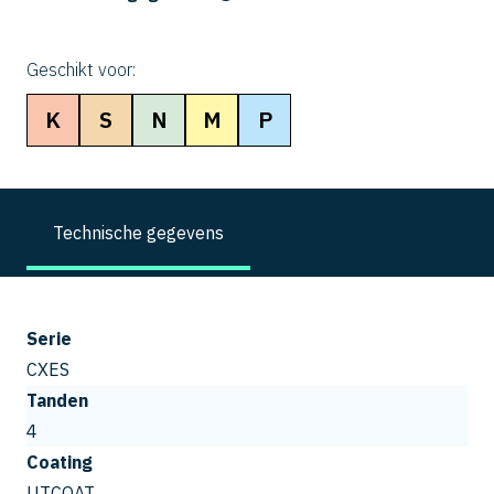
Geschikt voor:
K
S
N
M
P
Technische gegevens
Serie
CXES
Tanden
4
Coating
UTCOAT