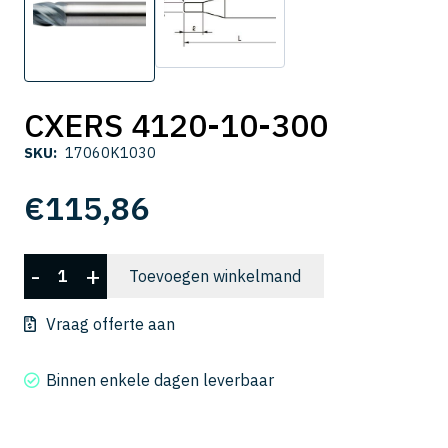
CXERS 4120-10-300
SKU:
17060K1030
€
115,86
CXERS
-
+
Toevoegen winkelmand
4120-
10-
Vraag offerte aan
300
aantal
Binnen enkele dagen leverbaar