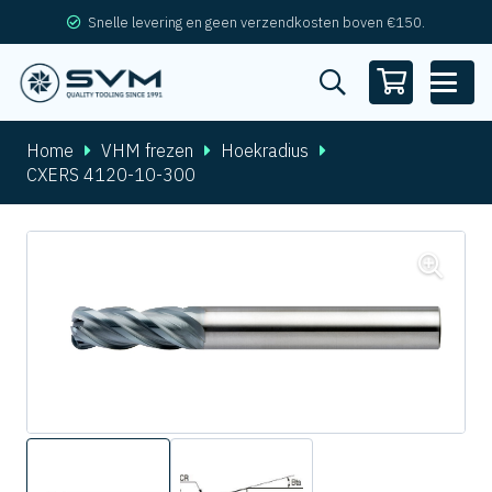
Snelle levering en geen verzendkosten boven €150.
Home
VHM frezen
Hoekradius
CXERS 4120-10-300