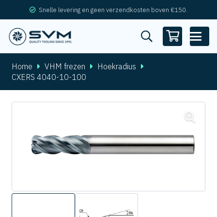
Snelle levering en geen verzendkosten boven €150.
Home
VHM frezen
Hoekradius
CXERS 4040-10-100