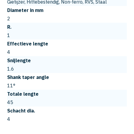
Gietijzer, Hittebestendig, Non-ferro, RVS, Staal
Diameter in mm
2
R.
1
Effectieve lengte
4
Snijlengte
1.6
Shank taper angle
11°
Totale lengte
45
Schacht dia.
4