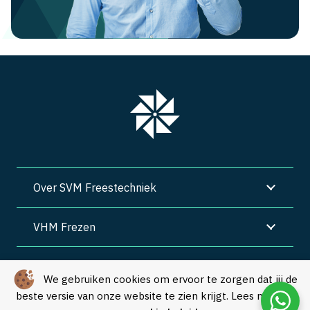
Over SVM Freestechniek
VHM Frezen
SVM Freestechniek
We gebruiken cookies om ervoor te zorgen dat jij de
beste versie van onze website te zien krijgt. Lees meer in
Algemene voorwaarden
|
Privacy
|
Cookies