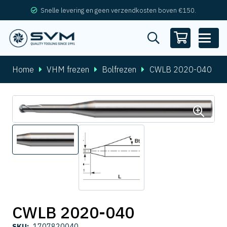
Snelle levering en geen verzendkosten boven €150.
Home
VHM frezen
Bolfrezen
CWLB 2020-040
CWLB 2020-040
SKU:
1707820040