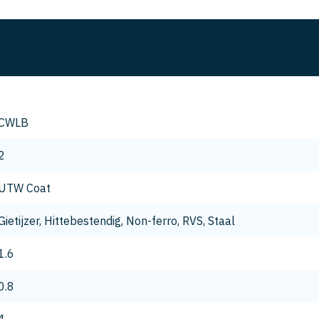
CWLB
2
UTW Coat
Gietijzer, Hittebestendig, Non-ferro, RVS, Staal
1.6
0.8