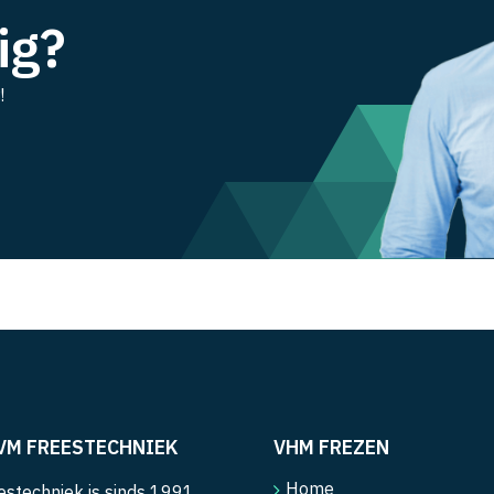
ig?
!
VM FREESTECHNIEK
VHM FREZEN
Home
stechniek is sinds 1991