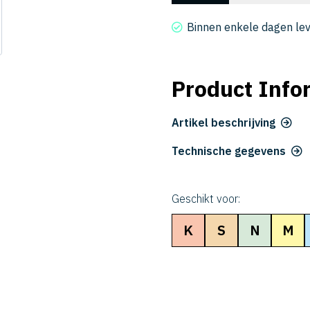
2016-
040
Binnen enkele dagen le
aantal
Product Info
Artikel beschrijving
Technische gegevens
Geschikt voor:
K
S
N
M