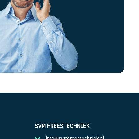
SVM FREESTECHNIEK
info@svmfreestechniek.nl