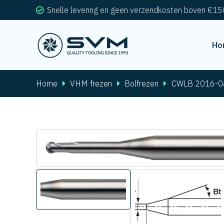
Snelle levering en geen verzendkosten boven €15
Ho
Home
VHM frezen
Bolfrezen
CWLB 2016-0