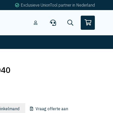
Exclusieve UnionTool partner in Nederland
040
inkelmand
Vraag offerte aan