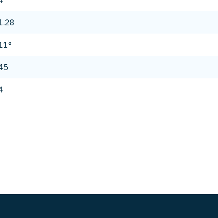
4
1.28
11°
45
4