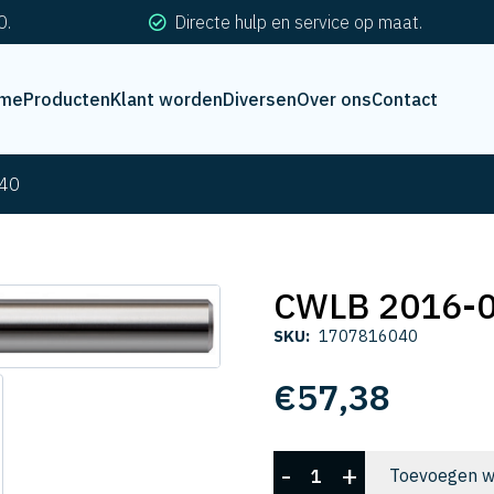
0.
Directe hulp en service op maat.
me
Producten
Klant worden
Diversen
Over ons
Contact
40
CWLB 2016-
SKU:
1707816040
€
57,38
CWLB
-
+
Toevoegen w