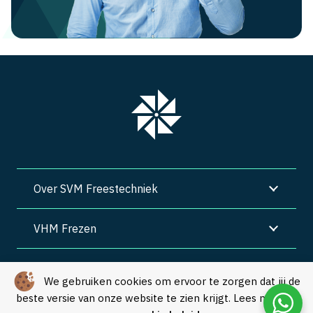
Over SVM Freestechniek
VHM Frezen
SVM Freestechniek
We gebruiken cookies om ervoor te zorgen dat jij de
beste versie van onze website te zien krijgt. Lees meer in
Algemene voorwaarden
|
Privacy
|
Cookies