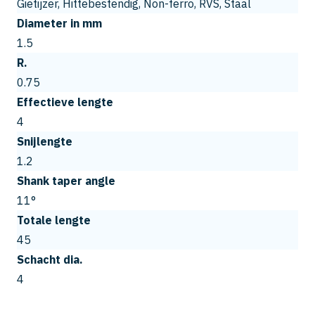
Gietijzer, Hittebestendig, Non-ferro, RVS, Staal
Diameter in mm
1.5
R.
0.75
Effectieve lengte
4
Snijlengte
1.2
Shank taper angle
11°
Totale lengte
45
Schacht dia.
4