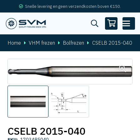
Snelle levering en geen verzendkosten boven €150.
Home
VHM frezen
Bolfrezen
CSELB 2015-040
CSELB 2015-040
SKU:
17034B5040