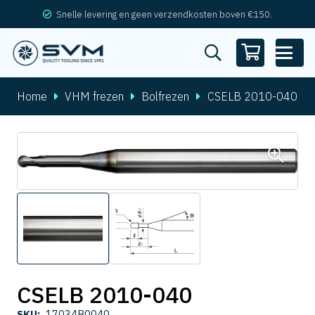
Snelle levering en geen verzendkosten boven €150.
Home
VHM frezen
Bolfrezen
CSELB 2010-040
CSELB 2010-040
SKU:
17034B0040