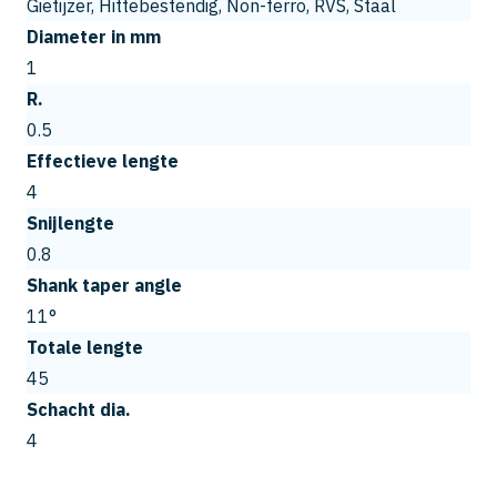
Gietijzer, Hittebestendig, Non-ferro, RVS, Staal
Diameter in mm
1
R.
0.5
Effectieve lengte
4
Snijlengte
0.8
Shank taper angle
11°
Totale lengte
45
Schacht dia.
4