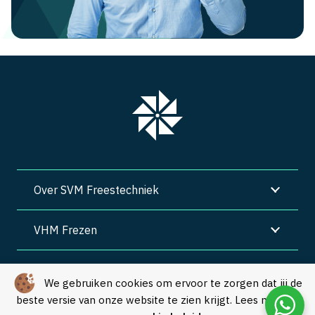
Over SVM Freestechniek
VHM Frezen
SVM Freestechniek
We gebruiken cookies om ervoor te zorgen dat jij de
beste versie van onze website te zien krijgt. Lees meer in
Algemene voorwaarden
|
Privacy
|
Cookies