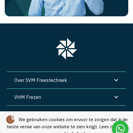
Over SVM Freestechniek
VHM Frezen
SVM Freestechniek
We gebruiken cookies om ervoor te zorgen dat jij de
beste versie van onze website te zien krijgt. Lees meer in
Algemene voorwaarden
|
Privacy
|
Cookies