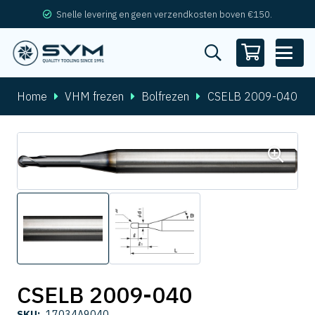
Snelle levering en geen verzendkosten boven €150.
Home
VHM frezen
Bolfrezen
CSELB 2009-040
CSELB 2009-040
SKU:
17034A9040