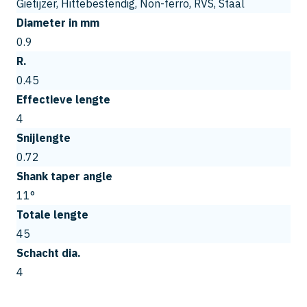
Gietijzer, Hittebestendig, Non-ferro, RVS, Staal
Diameter in mm
0.9
R.
0.45
Effectieve lengte
4
Snijlengte
0.72
Shank taper angle
11°
Totale lengte
45
Schacht dia.
4