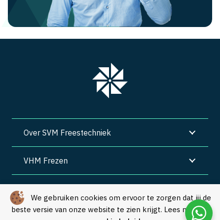
Over SVM Freestechniek
VHM Frezen
SVM Freestechniek
We gebruiken cookies om ervoor te zorgen dat jij de
beste versie van onze website te zien krijgt. Lees meer in
Algemene voorwaarden
|
Privacy
|
Cookies