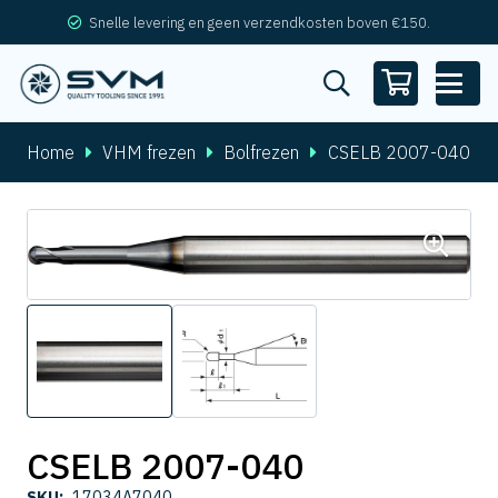
Snelle levering en geen verzendkosten boven €150.
Home
VHM frezen
Bolfrezen
CSELB 2007-040
CSELB 2007-040
SKU:
17034A7040