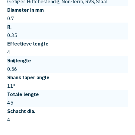
Gietijzer, Hittebestendig, Non-ferro, RVS, Staal
Diameter in mm
0.7
R.
0.35
Effectieve lengte
4
Snijlengte
0.56
Shank taper angle
11°
Totale lengte
45
Schacht dia.
4