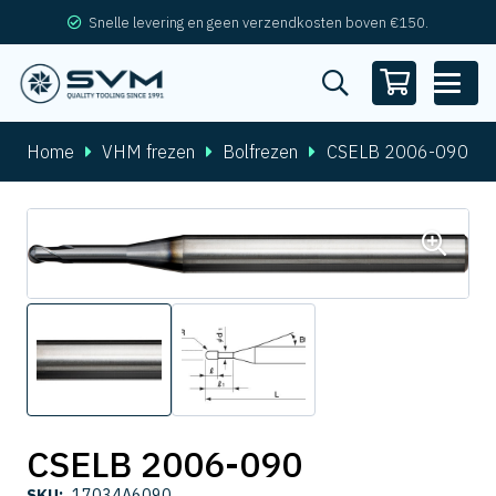
Snelle levering en geen verzendkosten boven €150.
Home
VHM frezen
Bolfrezen
CSELB 2006-090
CSELB 2006-090
SKU:
17034A6090