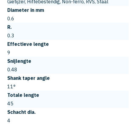
Gietijzer, Hittebestendig, Non-ferro, RVS, Staal
Diameter in mm
0.6
R.
0.3
Effectieve lengte
9
Snijlengte
0.48
Shank taper angle
11°
Totale lengte
45
Schacht dia.
4