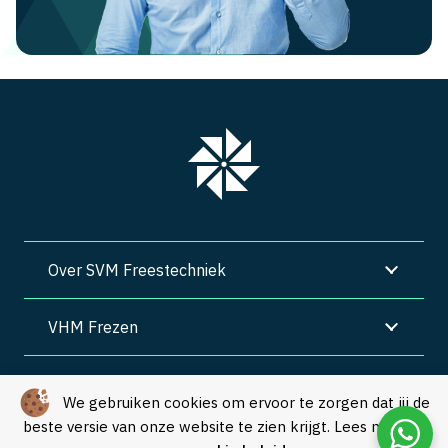
Over SVM Freestechniek
VHM Frezen
SVM Freestechniek
We gebruiken cookies om ervoor te zorgen dat jij de
beste versie van onze website te zien krijgt. Lees meer in
Algemene voorwaarden
|
Privacy
|
Cookies