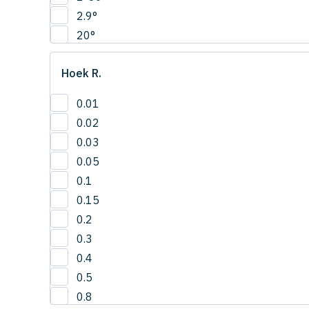
2.9°
20°
22.5°
Hoek R.
2°
30'
0.01
3°
0.02
42.5°
0.03
50°
0.05
5°
0.1
65°
0.15
0.2
0.3
0.4
0.5
0.8