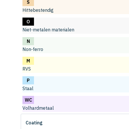
S
Hittebestendig
O
Niet-metalen materialen
N
Non-ferro
M
RVS
P
Staal
WC
Volhardmetaal
Coating