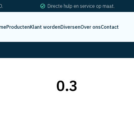
0.
Directe hulp en service op maat.
me
Producten
Klant worden
Diversen
Over ons
Contact
0.3