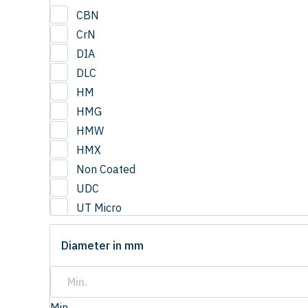
CBN
CrN
DIA
DLC
HM
HMG
HMW
HMX
Non Coated
UDC
UT Micro
UTCOAT
Diameter in mm
UTS Coat
UTW Coat
Min.