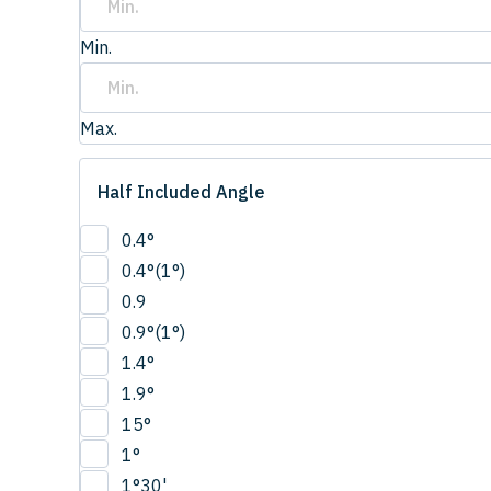
Min.
Max.
Half Included Angle
0.4°
0.4°(1°)
0.9
0.9°(1°)
1.4°
1.9°
15°
1°
1°30'