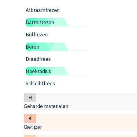
Afbraamfrezen
Barrelfrezen
Bolfrezen
Boren
Draadfrees
Hoekradius
Schachtfrees
H
Geharde materialen
K
Gietijzer