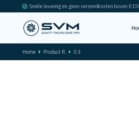
Snelle levering en geen verzendkosten boven €15
Ho
Home
Product R.
0.3