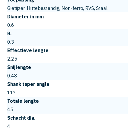
Gietijzer, Hittebestendig, Non-ferro, RVS, Staal
Diameter in mm
0.6
R.
0.3
Effectieve lengte
2.25
Snijlengte
0.48
Shank taper angle
11°
Totale lengte
45
Schacht dia.
4