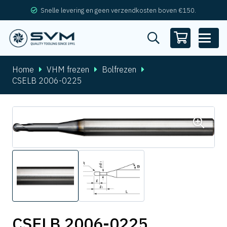
Snelle levering en geen verzendkosten boven €150.
Home
VHM frezen
Bolfrezen
CSELB 2006-0225
CSELB 2006-0225