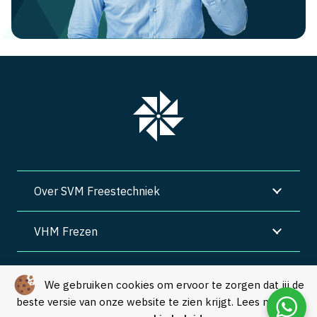
Over SVM Freestechniek
VHM Frezen
SVM Freestechniek
We gebruiken cookies om ervoor te zorgen dat jij de
beste versie van onze website te zien krijgt. Lees meer in
Algemene voorwaarden
|
Privacy
|
Cookies