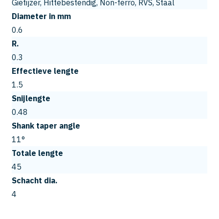
Gietijzer, Hittebestendig, Non-ferro, RVS, Staal
Diameter in mm
0.6
R.
0.3
Effectieve lengte
1.5
Snijlengte
0.48
Shank taper angle
11°
Totale lengte
45
Schacht dia.
4