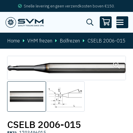
Snelle levering en geen verzendkosten boven €150.
Home
VHM frezen
Bolfrezen
CSELB 2006-015
CSELB 2006-015
SKU:
17034A6015