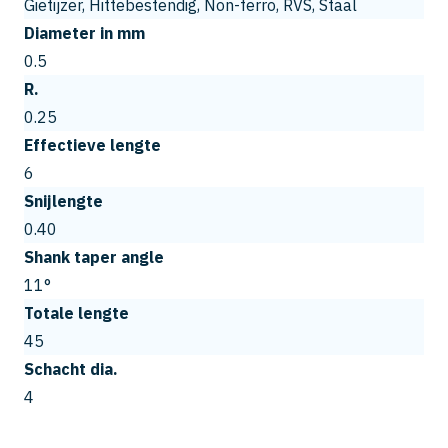
Gietijzer, Hittebestendig, Non-ferro, RVS, Staal
Diameter in mm
0.5
R.
0.25
Effectieve lengte
6
Snijlengte
0.40
Shank taper angle
11°
Totale lengte
45
Schacht dia.
4