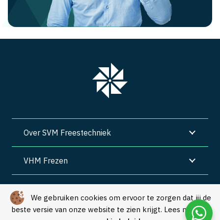
Over SVM Freestechniek
VHM Frezen
SVM Freestechniek
We gebruiken cookies om ervoor te zorgen dat jij de
beste versie van onze website te zien krijgt. Lees meer in
Algemene voorwaarden
|
Privacy
|
Cookies