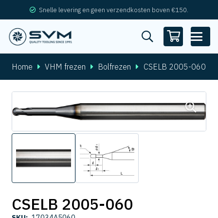
Snelle levering en geen verzendkosten boven €150.
Home
VHM frezen
Bolfrezen
CSELB 2005-060
CSELB 2005-060
SKU:
17034A5060