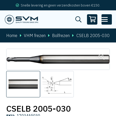
Snelle levering en geen verzendkosten boven €150.
Home
VHM frezen
Bolfrezen
CSELB 2005-030
CSELB 2005-030
SKU:
17034A5030