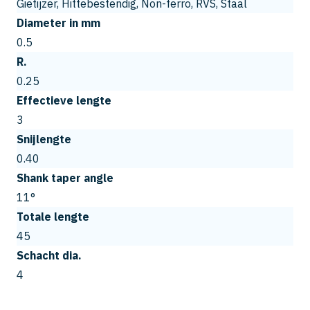
Gietijzer, Hittebestendig, Non-ferro, RVS, Staal
Diameter in mm
0.5
R.
0.25
Effectieve lengte
3
Snijlengte
0.40
Shank taper angle
11°
Totale lengte
45
Schacht dia.
4