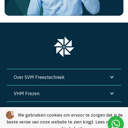
Over SVM Freestechniek
VHM Frezen
SVM Freestechniek
We gebruiken cookies om ervoor te zorgen dat jij de
beste versie van onze website te zien krijgt. Lees meer in
Algemene voorwaarden
|
Privacy
|
Cookies