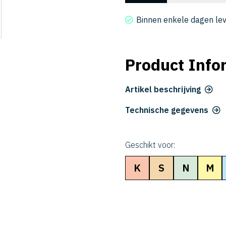
2005-
0175
Binnen enkele dagen le
aantal
Product Info
Artikel beschrijving
Technische gegevens
Geschikt voor:
K
S
N
M