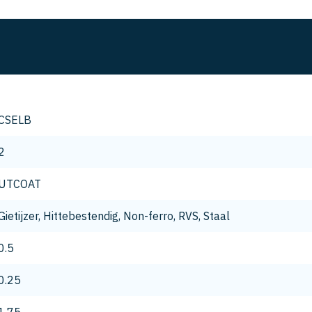
CSELB
2
UTCOAT
Gietijzer, Hittebestendig, Non-ferro, RVS, Staal
0.5
0.25