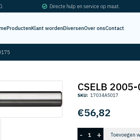
0.
Directe hulp en service op maat.
me
Producten
Klant worden
Diversen
Over ons
Contact
0175
CSELB 2005-
SKU:
17034A5017
€
56,82
CSELB
-
+
Toevoegen w