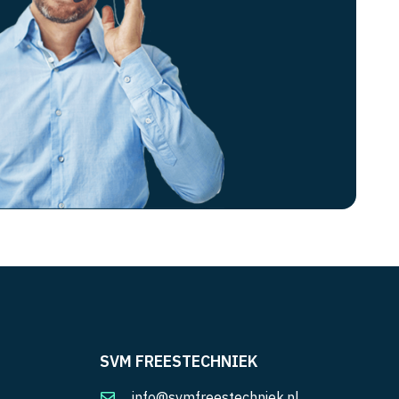
SVM FREESTECHNIEK
info@svmfreestechniek.nl