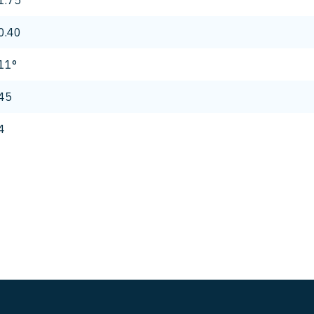
1.75
0.40
11°
45
4