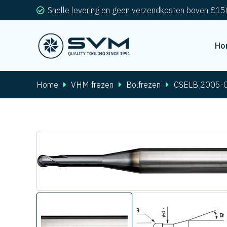
Snelle levering en geen verzendkosten boven €15
Ho
Home
VHM frezen
Bolfrezen
CSELB 2005-