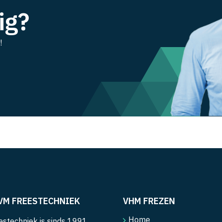
ig?
!
VM FREESTECHNIEK
VHM FREZEN
Home
stechniek is sinds 1991