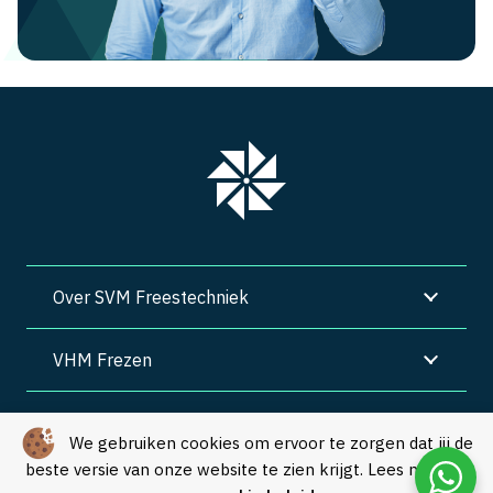
Over SVM Freestechniek
VHM Frezen
SVM Freestechniek
We gebruiken cookies om ervoor te zorgen dat jij de
beste versie van onze website te zien krijgt. Lees meer in
Algemene voorwaarden
|
Privacy
|
Cookies