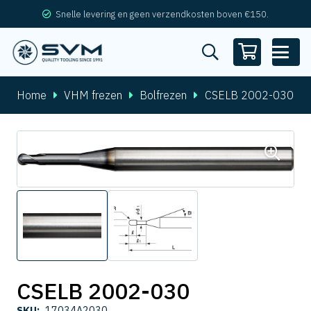
Snelle levering en geen verzendkosten boven €150.
Home
VHM frezen
Bolfrezen
CSELB 2002-030
CSELB 2002-030
SKU:
17034A2030