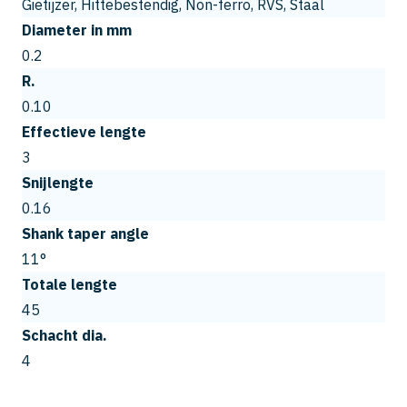
Gietijzer, Hittebestendig, Non-ferro, RVS, Staal
Diameter in mm
0.2
R.
0.10
Effectieve lengte
3
Snijlengte
0.16
Shank taper angle
11°
Totale lengte
45
Schacht dia.
4