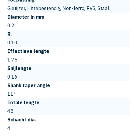
Gietijzer, Hittebestendig, Non-ferro, RVS, Staal
Diameter in mm
0.2
R.
0.10
Effectieve lengte
1.75
Snijlengte
0.16
Shank taper angle
11°
Totale lengte
45
Schacht dia.
4