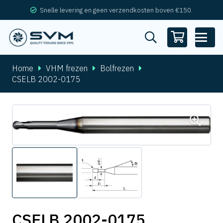
Snelle levering en geen verzendkosten boven €150.
Home
VHM frezen
Bolfrezen
CSELB 2002-0175
CSELB 2002-0175