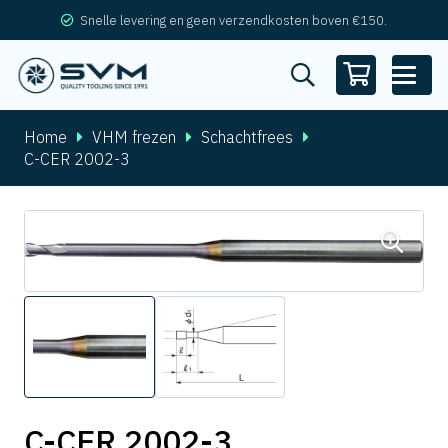
Snelle levering en geen verzendkosten boven €150.
Home
VHM frezen
Schachtfrees
C-CER 2002-3
C-CER 2002-3