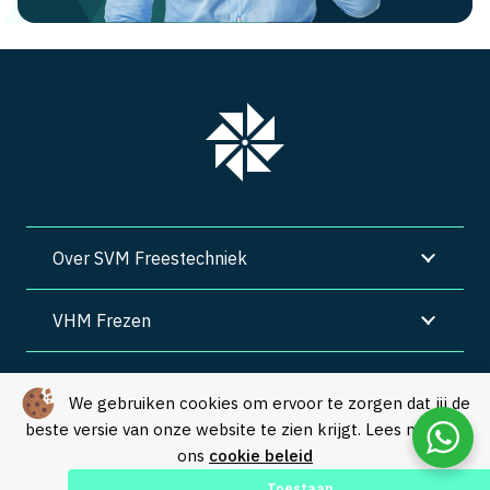
Over SVM Freestechniek
VHM Frezen
SVM Freestechniek
We gebruiken cookies om ervoor te zorgen dat jij de
beste versie van onze website te zien krijgt. Lees meer in
Algemene voorwaarden
|
Privacy
|
Cookies
ons
cookie beleid
© Copyright 2026 – SVM Freestechniek |
Webdesign by Yooker
–
Toestaan