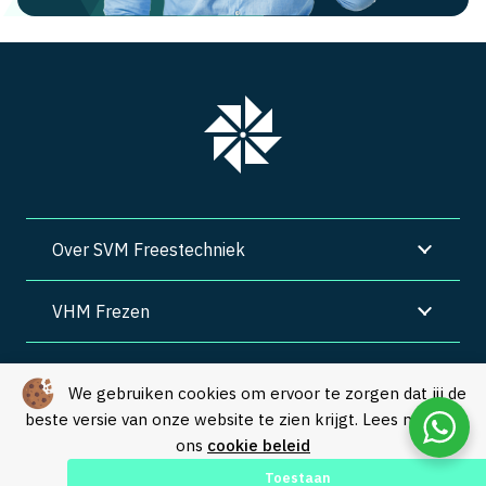
Over SVM Freestechniek
VHM Frezen
SVM Freestechniek
We gebruiken cookies om ervoor te zorgen dat jij de
beste versie van onze website te zien krijgt. Lees meer in
Algemene voorwaarden
|
Privacy
|
Cookies
ons
cookie beleid
© Copyright 2026 – SVM Freestechniek |
Webdesign by Yooker
–
Toestaan