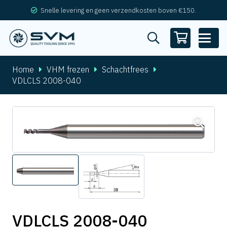
Snelle levering en geen verzendkosten boven €150.
Home
VHM frezen
Schachtfrees
VDLCLS 2008-040
VDLCLS 2008-040