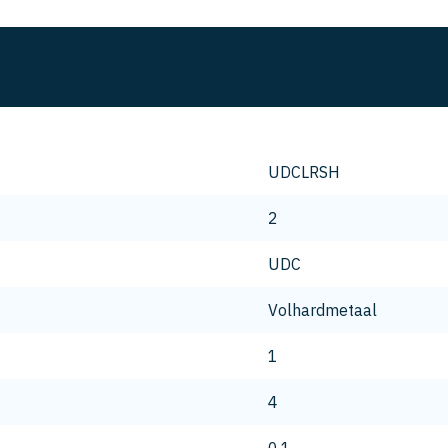
UDCLRSH
2
UDC
Volhardmetaal
1
4