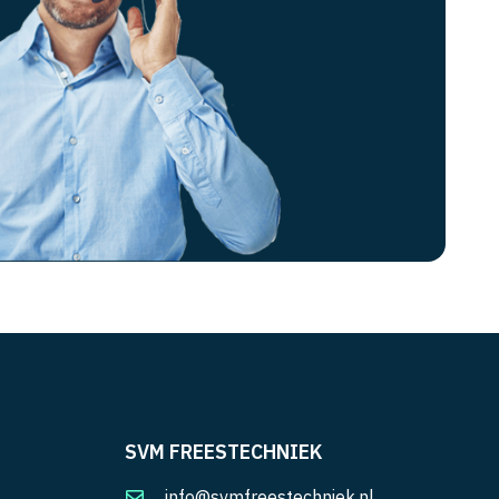
SVM FREESTECHNIEK
info@svmfreestechniek.nl