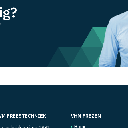
ig?
!
VM FREESTECHNIEK
VHM FREZEN
Home
stechniek is sinds 1991