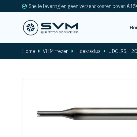
Snelle levering en geen verzendkosten boven €15
Ho
Home
VHM frezen
Hoekradius
UDCLRSH 2