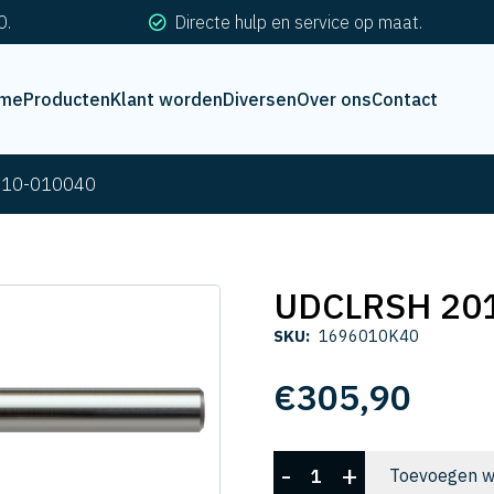
0.
Directe hulp en service op maat.
me
Producten
Klant worden
Diversen
Over ons
Contact
010-010040
UDCLRSH 20
SKU:
1696010K40
€
305,90
UDCLRSH
-
+
Toevoegen w