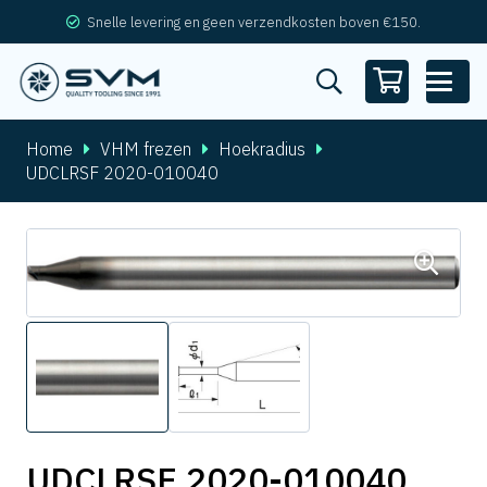
Snelle levering en geen verzendkosten boven €150.
Home
VHM frezen
Hoekradius
UDCLRSF 2020-010040
UDCLRSF 2020-010040