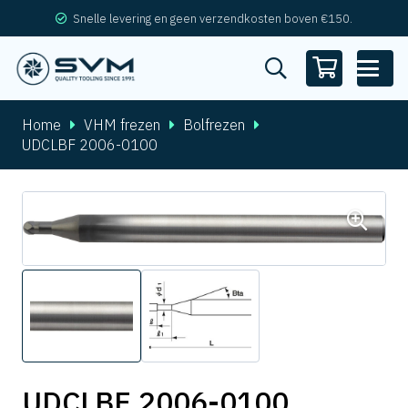
Snelle levering en geen verzendkosten boven €150.
Home
VHM frezen
Bolfrezen
UDCLBF 2006-0100
UDCLBF 2006-0100