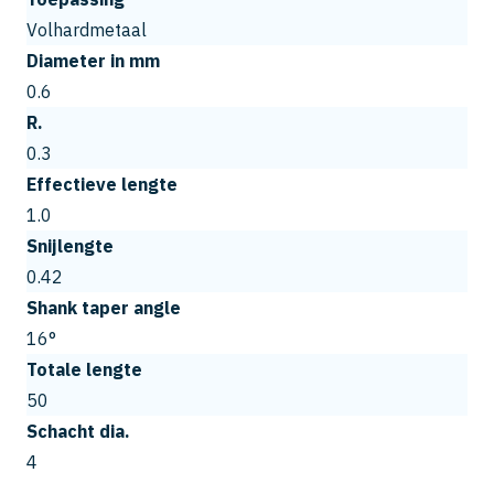
Volhardmetaal
Diameter in mm
0.6
R.
0.3
Effectieve lengte
1.0
Snijlengte
0.42
Shank taper angle
16°
Totale lengte
50
Schacht dia.
4