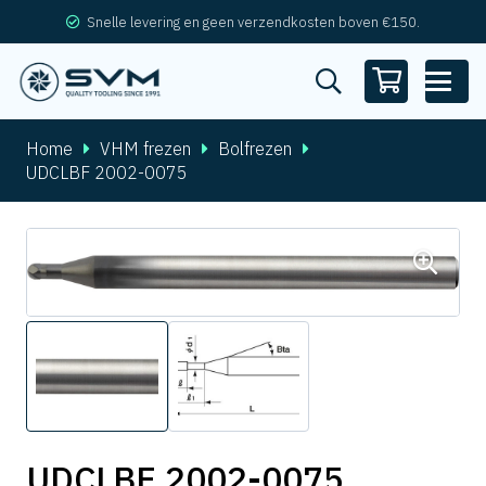
Snelle levering en geen verzendkosten boven €150.
Home
VHM frezen
Bolfrezen
UDCLBF 2002-0075
UDCLBF 2002-0075