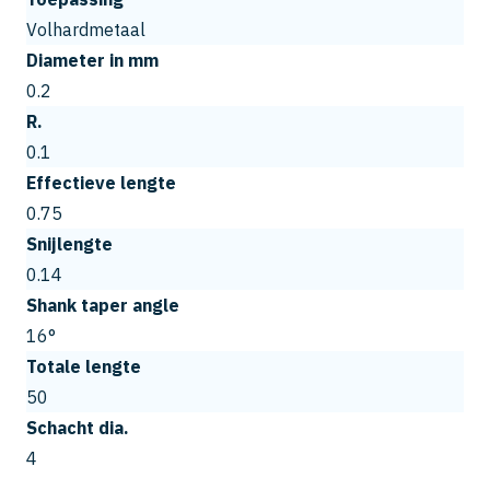
Volhardmetaal
Diameter in mm
0.2
R.
0.1
Effectieve lengte
0.75
Snijlengte
0.14
Shank taper angle
16°
Totale lengte
50
Schacht dia.
4