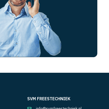
SVM FREESTECHNIEK
info@svmfreestechniek.nl