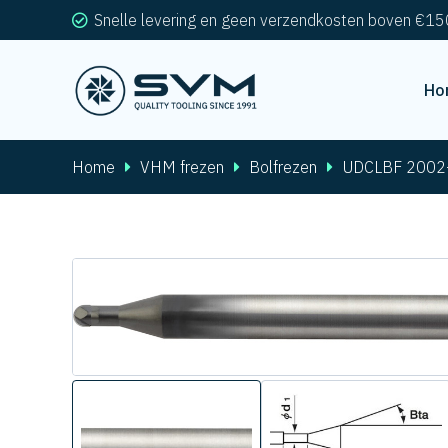
Snelle levering en geen verzendkosten boven €15
Ho
Home
VHM frezen
Bolfrezen
UDCLBF 2002