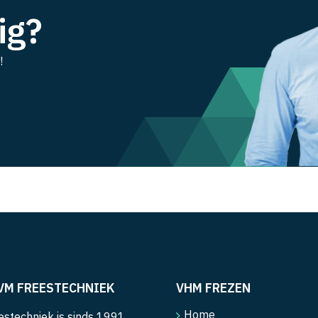
ig?
!
VM FREESTECHNIEK
VHM FREZEN
Home
stechniek is sinds 1991