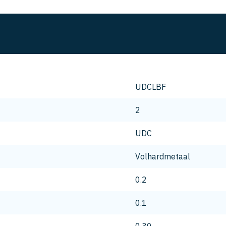
UDCLBF
2
UDC
Volhardmetaal
0.2
0.1