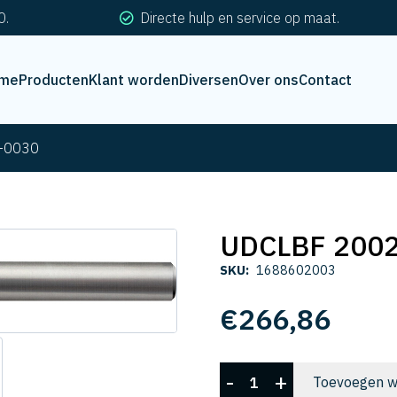
0.
Directe hulp en service op maat.
me
Producten
Klant worden
Diversen
Over ons
Contact
-0030
UDCLBF 200
SKU:
1688602003
€
266,86
UDCLBF
-
+
Toevoegen w