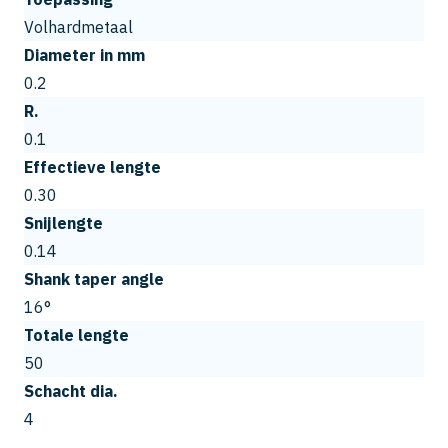
Volhardmetaal
Diameter in mm
0.2
R.
0.1
Effectieve lengte
0.30
Snijlengte
0.14
Shank taper angle
16°
Totale lengte
50
Schacht dia.
4