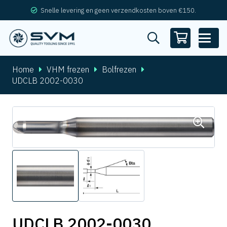
Snelle levering en geen verzendkosten boven €150.
Home
VHM frezen
Bolfrezen
UDCLB 2002-0030
UDCLB 2002-0030