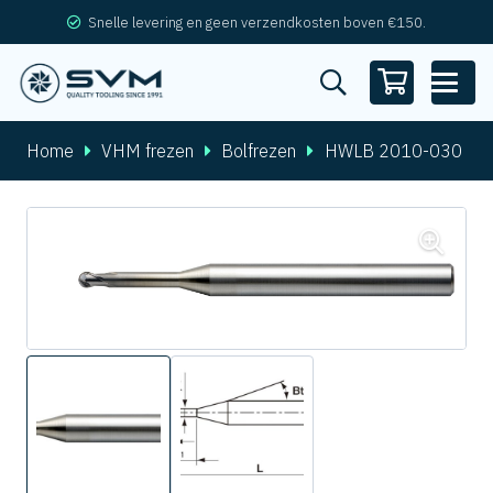
Snelle levering en geen verzendkosten boven €150.
Home
VHM frezen
Bolfrezen
HWLB 2010-030