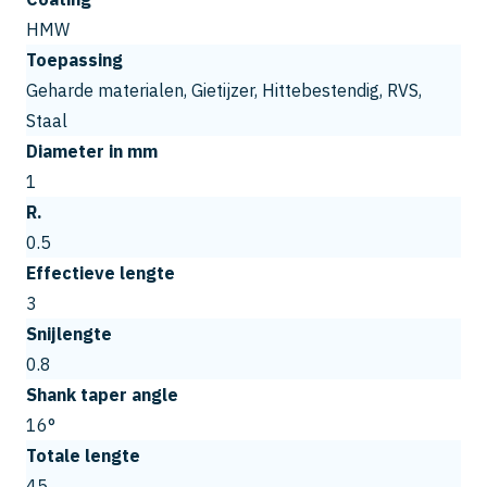
HMW
Toepassing
Geharde materialen, Gietijzer, Hittebestendig, RVS,
Staal
Diameter in mm
1
R.
0.5
Effectieve lengte
3
Snijlengte
0.8
Shank taper angle
16°
Totale lengte
45