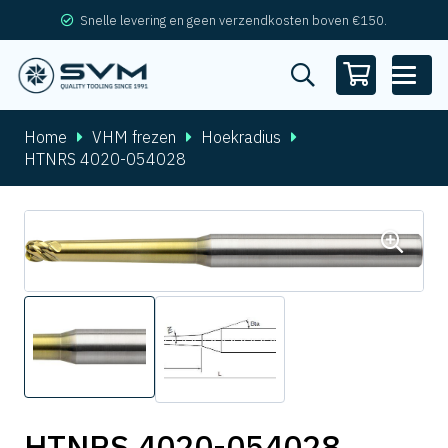
Snelle levering en geen verzendkosten boven €150.
Home
VHM frezen
Hoekradius
HTNRS 4020-054028
HTNRS 4020-054028