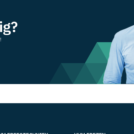
ig?
!