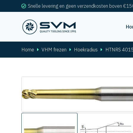
Snelle levering en geen verzendkosten boven €15
Ho
Home
VHM frezen
Hoekradius
HTNRS 401