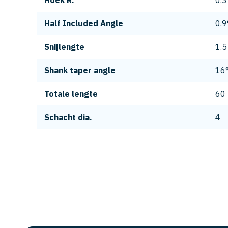
Hoek R.
0.3
Half Included Angle
0.9
Snijlengte
1.5
Shank taper angle
16
Totale lengte
60
Schacht dia.
4