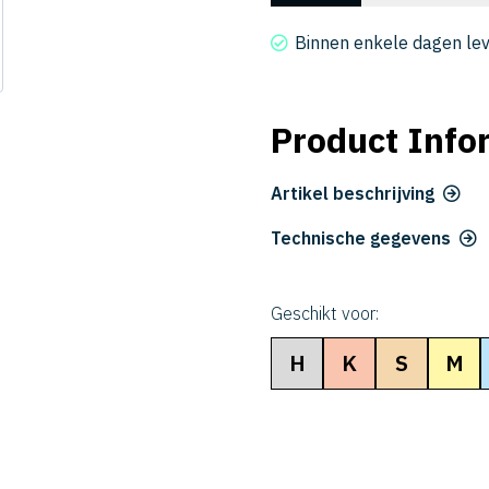
4015-
032518
Binnen enkele dagen le
aantal
Product Info
Artikel beschrijving
Technische gegevens
Geschikt voor:
H
K
S
M