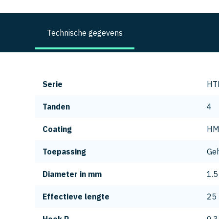
Technische gegevens
Serie
HT
Tanden
4
Coating
H
Toepassing
Geh
Diameter in mm
1.5
Effectieve lengte
25