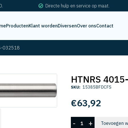
0.
Directe hulp en service op maat.
me
Producten
Klant worden
Diversen
Over ons
Contact
5-032518
HTNRS 4015
SKU:
15385BFDCFS
€
63,92
HTNRS
-
+
Toevoegen w