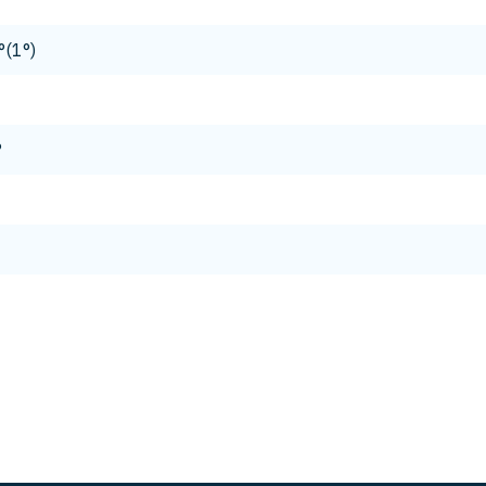
°(1°)
°