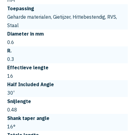
HM
Toepassing
Geharde materialen, Gietijzer, Hittebestendig, RVS,
Staal
Diameter in mm
0.6
R.
0.3
Effectieve lengte
16
Half Included Angle
30'
Snijlengte
0.48
Shank taper angle
16°