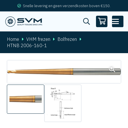
Snelle levering en geen verzendkosten boven €150.
Home
VHM frezen
Bolfrezen
HTNB 2006-160-1