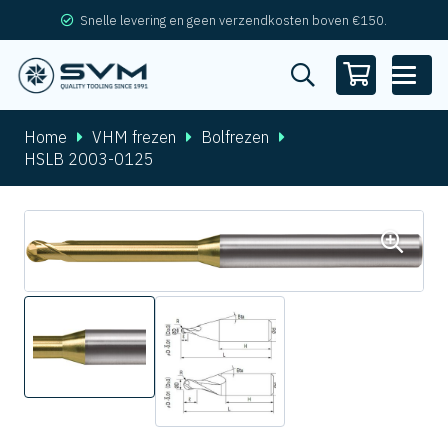
Snelle levering en geen verzendkosten boven €150.
Home
VHM frezen
Bolfrezen
HSLB 2003-0125