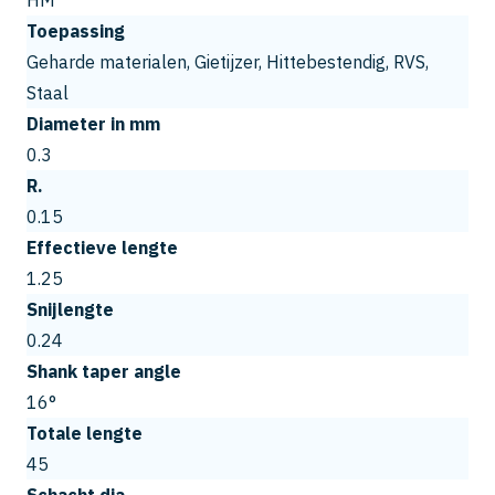
HM
Toepassing
Geharde materialen, Gietijzer, Hittebestendig, RVS,
Staal
Diameter in mm
0.3
R.
0.15
Effectieve lengte
1.25
Snijlengte
0.24
Shank taper angle
16°
Totale lengte
45