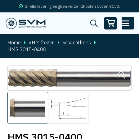
Snelle levering en geen verzendkosten boven €150.
Home
VHM frezen
Schachtfrees
HMS 3015-0400
HMS 3015-0400