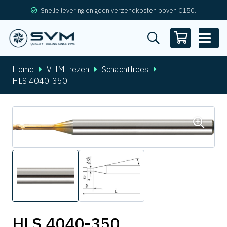
Snelle levering en geen verzendkosten boven €150.
Home
VHM frezen
Schachtfrees
HLS 4040-350
HLS 4040-350