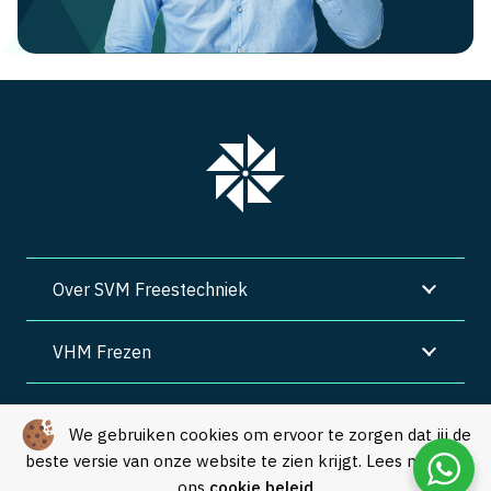
Over SVM Freestechniek
VHM Frezen
SVM Freestechniek
We gebruiken cookies om ervoor te zorgen dat jij de
beste versie van onze website te zien krijgt. Lees meer in
Algemene voorwaarden
|
Privacy
|
Cookies
ons
cookie beleid