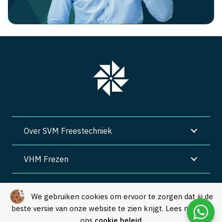
Over SVM Freestechniek
VHM Frezen
SVM Freestechniek
We gebruiken cookies om ervoor te zorgen dat jij de
beste versie van onze website te zien krijgt. Lees meer in
Algemene voorwaarden
|
Privacy
|
Cookies
ons
cookie beleid