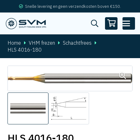
Snelle levering en geen verzendkosten boven €150.
Home
VHM frezen
Schachtfrees
HLS 4016-180
HLS 4016-180