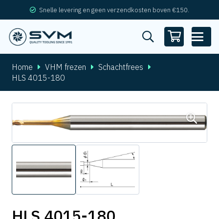
Snelle levering en geen verzendkosten boven €150.
Home
VHM frezen
Schachtfrees
HLS 4015-180
HLS 4015-180