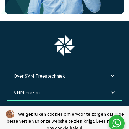
Over SVM Freestechniek
VHM Frezen
SVM Freestechniek
We gebruiken cookies om ervoor te zorgen dat jij de
beste versie van onze website te zien krijgt. Lees meer in
Algemene voorwaarden
|
Privacy
|
Cookies
ons
cookie beleid