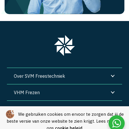
Over SVM Freestechniek
VHM Frezen
SVM Freestechniek
We gebruiken cookies om ervoor te zorgen dat jij de
beste versie van onze website te zien krijgt. Lees meer in
Algemene voorwaarden
|
Privacy
|
Cookies
ons
cookie beleid