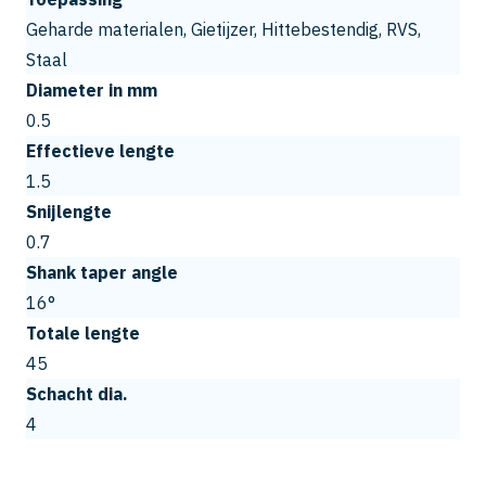
Geharde materialen, Gietijzer, Hittebestendig, RVS,
Staal
Diameter in mm
0.5
Effectieve lengte
1.5
Snijlengte
0.7
Shank taper angle
16°
Totale lengte
45
Schacht dia.
4