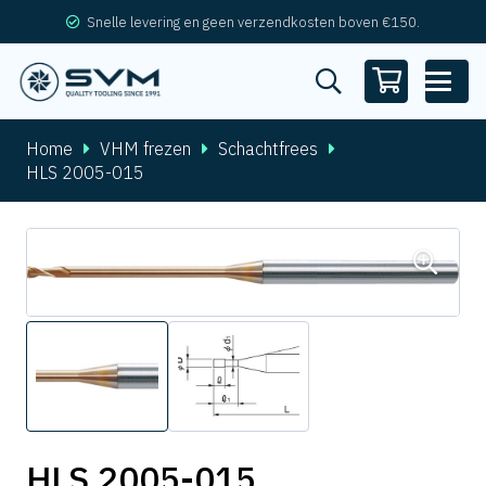
Snelle levering en geen verzendkosten boven €150.
Home
VHM frezen
Schachtfrees
HLS 2005-015
HLS 2005-015