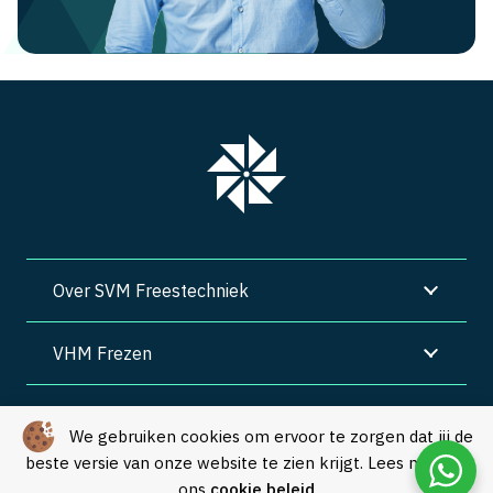
Over SVM Freestechniek
VHM Frezen
SVM Freestechniek
We gebruiken cookies om ervoor te zorgen dat jij de
beste versie van onze website te zien krijgt. Lees meer in
Algemene voorwaarden
|
Privacy
|
Cookies
ons
cookie beleid