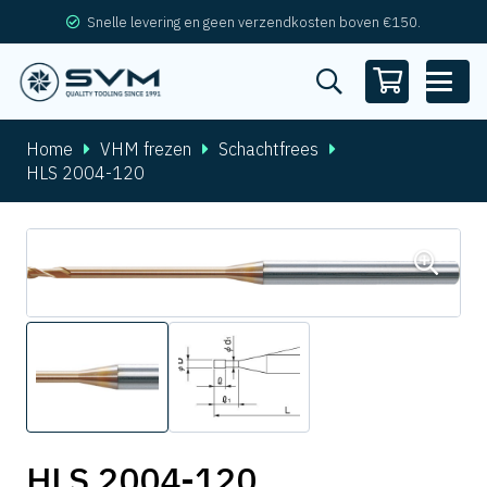
Snelle levering en geen verzendkosten boven €150.
Home
VHM frezen
Schachtfrees
HLS 2004-120
HLS 2004-120