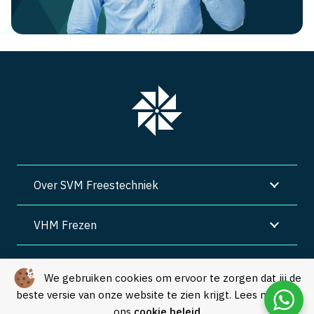
Over SVM Freestechniek
VHM Frezen
SVM Freestechniek
We gebruiken cookies om ervoor te zorgen dat jij de
beste versie van onze website te zien krijgt. Lees meer in
Algemene voorwaarden
|
Privacy
|
Cookies
ons
cookie beleid