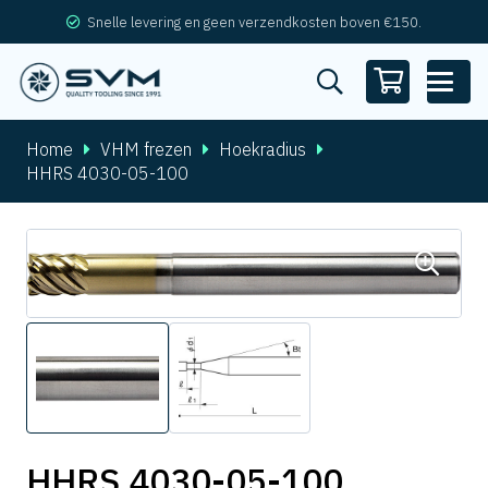
Snelle levering en geen verzendkosten boven €150.
Home
VHM frezen
Hoekradius
HHRS 4030-05-100
HHRS 4030-05-100