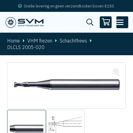
Snelle levering en geen verzendkosten boven €150.
Home
VHM frezen
Schachtfrees
DLCLS 2005-020