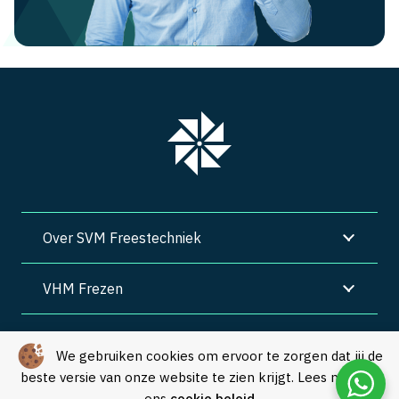
Over SVM Freestechniek
VHM Frezen
SVM Freestechniek
We gebruiken cookies om ervoor te zorgen dat jij de
beste versie van onze website te zien krijgt. Lees meer in
Algemene voorwaarden
|
Privacy
|
Cookies
ons
cookie beleid