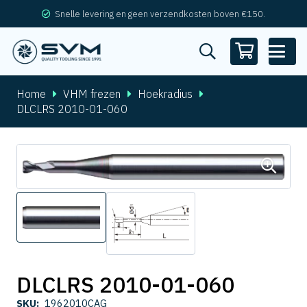
Snelle levering en geen verzendkosten boven €150.
Home
VHM frezen
Hoekradius
DLCLRS 2010-01-060
DLCLRS 2010-01-060
SKU:
1962010CAG