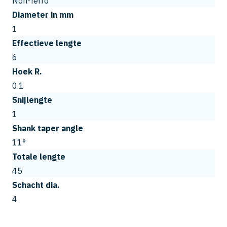
Non-ferro
Diameter in mm
1
Effectieve lengte
6
Hoek R.
0.1
Snijlengte
1
Shank taper angle
11°
Totale lengte
45
Schacht dia.
4