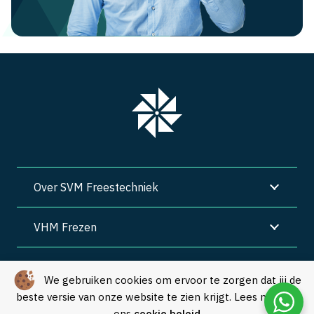
Over SVM Freestechniek
VHM Frezen
SVM Freestechniek
We gebruiken cookies om ervoor te zorgen dat jij de
beste versie van onze website te zien krijgt. Lees meer in
Algemene voorwaarden
|
Privacy
|
Cookies
ons
cookie beleid