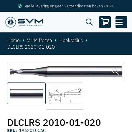
Snelle levering en geen verzendkosten boven €150.
Home
VHM frezen
Hoekradius
DLCLRS 2010-01-020
DLCLRS 2010-01-020
SKU:
1962010CAC