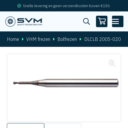
Snelle levering en geen verzendkosten boven €150.
Home
VHM frezen
Bolfrezen
DLCLB 2005-020