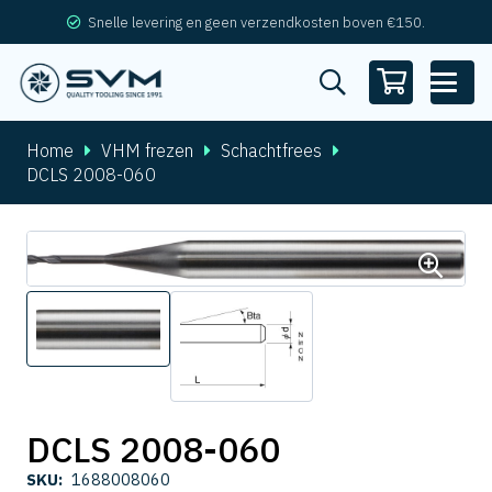
Snelle levering en geen verzendkosten boven €150.
Home
VHM frezen
Schachtfrees
DCLS 2008-060
DCLS 2008-060
SKU:
1688008060