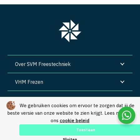
Over SVM Freestechniek
VHM Frezen
SVM Freestechniek
We gebruiken cookies om ervoor te zorgen dat jij de
beste versie van onze website te zien krijgt. Lees meer in
Algemene voorwaarden
|
Privacy
|
Cookies
ons
cookie beleid
© Copyright 2026 – SVM Freestechniek |
Webdesign by Yooker
–
Toestaan
Made with 💙
Sluiten