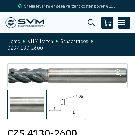
Snelle levering en geen verzendkosten boven €150.
Home
VHM frezen
Schachtfrees
CZS 4130-2600
CZS 4130-2600