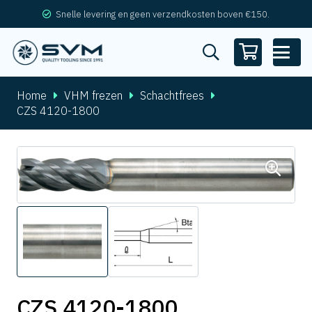
Snelle levering en geen verzendkosten boven €150.
Home
VHM frezen
Schachtfrees
CZS 4120-1800
CZS 4120-1800